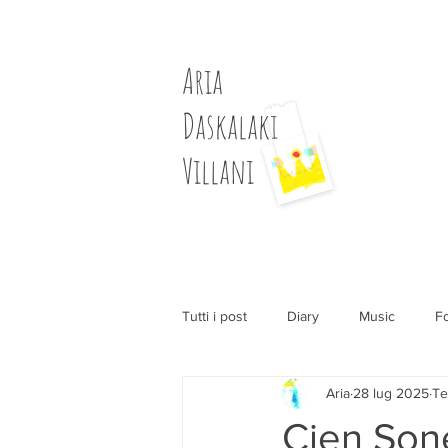
Aria
Daskalaki
Villani
Tutti i post
Diary
Music
F
Aria
28 lug 2025
Te
Cien Son