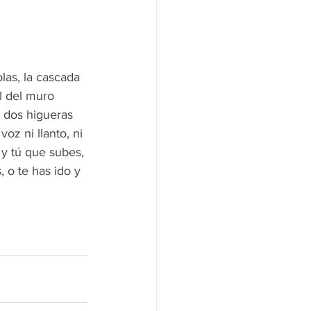
las, la cascada 
l del muro 
 dos higueras 
z ni llanto, ni 
 y tú que subes, 
, o te has ido y 