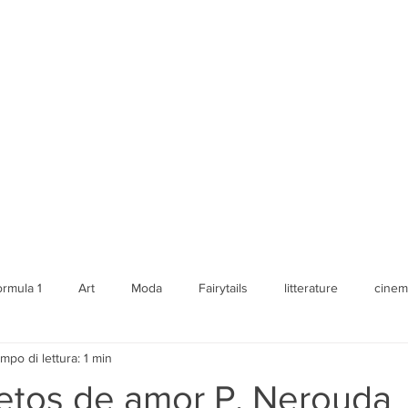
History of Art and F
Fairytails, Portrait
Photographer, experi
Aria Daskalaki Villa
ormula 1
Art
Moda
Fairytails
litterature
cinem
mpo di lettura: 1 min
etos de amor P. Nerouda