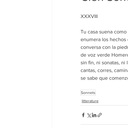
XXXVIII
Tu casa suena como u
enumera los hechos de
conversa con la piedr
de voz verde Homero s
sin fin, ni sonatas, n
cantas, corres, camina
se sabe que comenzó 
Sonnets
litterature